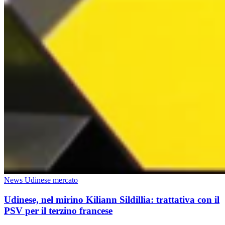
News Udinese mercato
Udinese, nel mirino Kiliann Sildillia: trattativa con il
PSV per il terzino francese