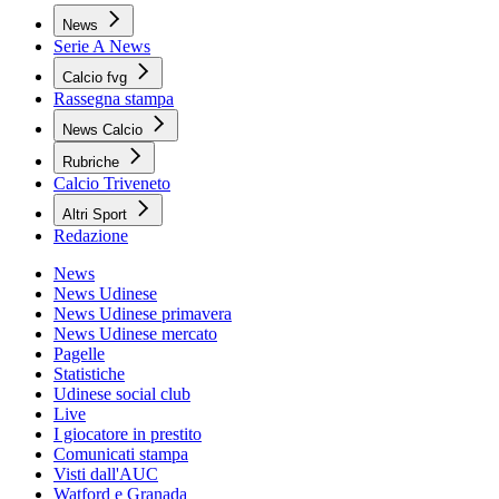
News
Serie A News
Calcio fvg
Rassegna stampa
News Calcio
Rubriche
Calcio Triveneto
Altri Sport
Redazione
News
News Udinese
News Udinese primavera
News Udinese mercato
Pagelle
Statistiche
Udinese social club
Live
I giocatore in prestito
Comunicati stampa
Visti dall'AUC
Watford e Granada