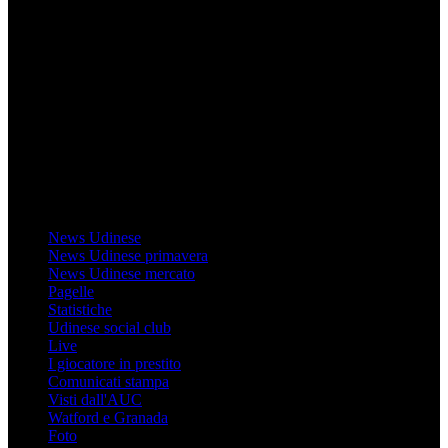
Mondo Udinese
Il sito Mondo Udinese affiliato al network Gazzanet non è gestito
direttamente RCS Mediagroup ed è unico responsabile di tutte le
informazioni (testuali o grafiche), i documenti o i materiali pubblicati
sul sito medesimo.
MondoUdinese testata Giornalistica registrata Tribunale di Udine
(N° 14/2014) Dir Resp Monica Valendino
Udinese
News Udinese
News Udinese primavera
News Udinese mercato
Pagelle
Statistiche
Udinese social club
Live
I giocatore in prestito
Comunicati stampa
Visti dall'AUC
Watford e Granada
Foto