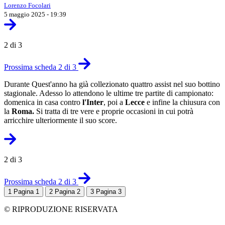
Lorenzo Focolari
5 maggio 2025 - 19:39
2 di 3
Prossima scheda 2 di 3
Durante Quest'anno ha già collezionato quattro assist nel suo bottino
stagionale. Adesso lo attendono le ultime tre partite di campionato:
domenica in casa contro
l'Inter
, poi a
Lecce
e infine la chiusura con
la
Roma.
Si tratta di tre vere e proprie occasioni in cui potrà
arricchire ulteriormente il suo score.
2 di 3
Prossima scheda 2 di 3
1
Pagina 1
2
Pagina 2
3
Pagina 3
© RIPRODUZIONE RISERVATA