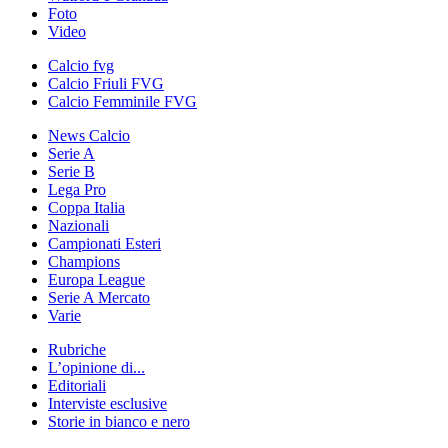
Foto
Video
Calcio fvg
Calcio Friuli FVG
Calcio Femminile FVG
News Calcio
Serie A
Serie B
Lega Pro
Coppa Italia
Nazionali
Campionati Esteri
Champions
Europa League
Serie A Mercato
Varie
Rubriche
L’opinione di...
Editoriali
Interviste esclusive
Storie in bianco e nero