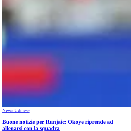
News Udinese
Buone notizie per Runjaic: Okoye riprende ad
allenarsi con la squadra