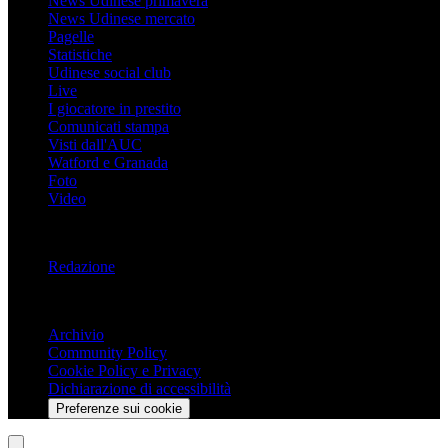
News Udinese primavera
News Udinese mercato
Pagelle
Statistiche
Udinese social club
Live
I giocatore in prestito
Comunicati stampa
Visti dall'AUC
Watford e Granada
Foto
Video
Informazioni
Redazione
Trasparenza
Archivio
Community Policy
Cookie Policy e Privacy
Dichiarazione di accessibilità
Preferenze sui cookie