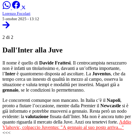
Lorenzo Focolari
5 ottobre 2025 - 13:12
2 di 2
Dall'Inter alla Juve
Il nome è quello di
Davide Frattesi
. Il centrocampista nerazzurro
non è infatti un titolarissimo e, davanti a un’offerta importante,
l’
Inter
è quantomeno disposta ad ascoltare. La
Juventus
, che da
tempo cerca un innesto di qualità in mezzo al campo, osserva la
situazione e valuta tempi e modalità per inserirsi. Magari già a
gennaio
, se le condizioni lo permetteranno.
Le concorrenti comunque non mancano. In Italia c’è il
Napoli
,
pronto a fiutare l’occasione, mentre dalla Premier il
Newcastle
si è
già informato e potrebbe muoversi a gennaio. Resta però un nodo
evidente: la
valutazione
fissata dall’Inter. Ma non è ancora tutto per
quanto riguarda il mercato della Juve. Anzi ora tenetevi forte.
Addio
Vlahovic, colpaccio Juventus: "A gennaio al suo posto arriva..."
<<<