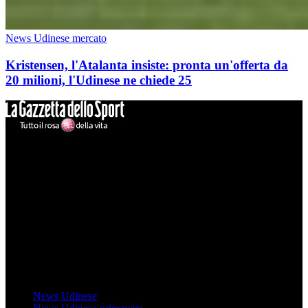
News Udinese mercato
Kristensen, l'Atalanta insiste: pronta un'offerta da
20 milioni, l'Udinese ne chiede 25
Mondo Udinese
Il sito Mondo Udinese affiliato al network Gazzanet non è gestito
direttamente RCS Mediagroup ed è unico responsabile di tutte le
informazioni (testuali o grafiche), i documenti o i materiali pubblicati
sul sito medesimo.
MondoUdinese testata Giornalistica registrata Tribunale di Udine
(N° 14/2014) Dir Resp Monica Valendino
Udinese
News Udinese