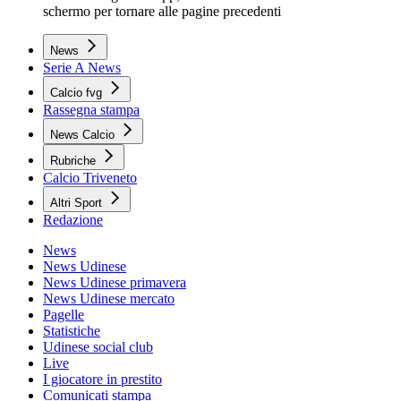
schermo per tornare alle pagine precedenti
News
Serie A News
Calcio fvg
Rassegna stampa
News Calcio
Rubriche
Calcio Triveneto
Altri Sport
Redazione
News
News Udinese
News Udinese primavera
News Udinese mercato
Pagelle
Statistiche
Udinese social club
Live
I giocatore in prestito
Comunicati stampa