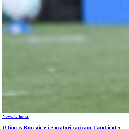
News Udinese
Udinese, Runjaic e i giocatori caricano l'ambiente: