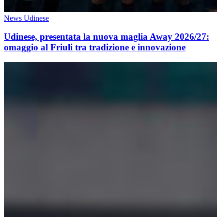
News Udinese
Udinese, presentata la nuova maglia Away 2026/27:
omaggio al Friuli tra tradizione e innovazione