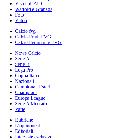
Visti dall'AUC
Watford e Granada
Foto
Video
Calcio fvg
Calcio Friuli FVG
Calcio Femminile FVG
News Calcio
Serie A
Serie B
Lega Pro
Coppa Italia
Nazionali
Campionati Esteri
Champions
Europa League
Serie A Mercato
Varie
Rubriche
L’opinione di...
Editoriali
Interviste esclusive