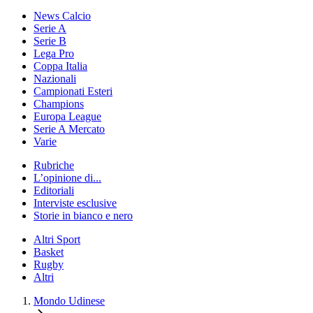
News Calcio
Serie A
Serie B
Lega Pro
Coppa Italia
Nazionali
Campionati Esteri
Champions
Europa League
Serie A Mercato
Varie
Rubriche
L’opinione di...
Editoriali
Interviste esclusive
Storie in bianco e nero
Altri Sport
Basket
Rugby
Altri
Mondo Udinese