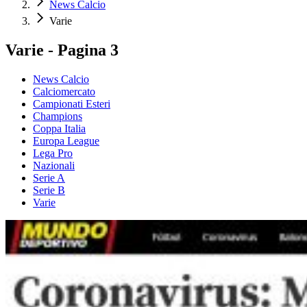
News Calcio
Varie
Varie - Pagina 3
News Calcio
Calciomercato
Campionati Esteri
Champions
Coppa Italia
Europa League
Lega Pro
Nazionali
Serie A
Serie B
Varie